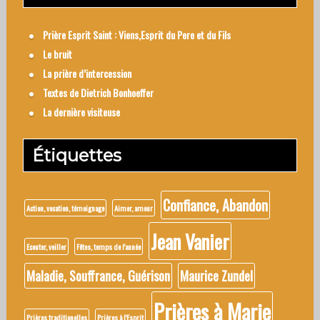
Prière Esprit Saint : Viens,Esprit du Pere et du Fils
Le bruit
La prière d’intercession
Textes de Dietrich Bonhoeffer
La dernière visiteuse
Étiquettes
Confiance, Abandon
Action, vocation, témoignage
Aimer, amour
Jean Vanier
Ecouter, veiller
Fêtes, temps de l'année
Maladie, Souffrance, Guérison
Maurice Zundel
Prières à Marie
Prières traditionelles
Prières à l'Esprit