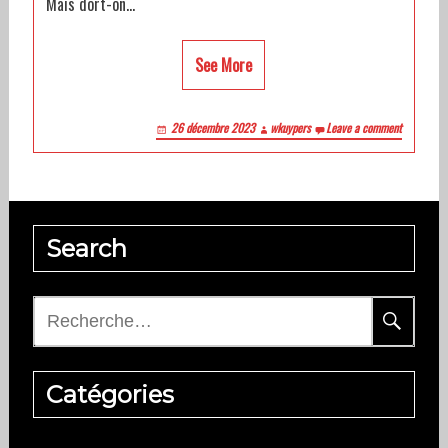
Mais dort-on…
See More
26 décembre 2023
wkuypers
Leave a comment
Search
Rechercher :
Catégories