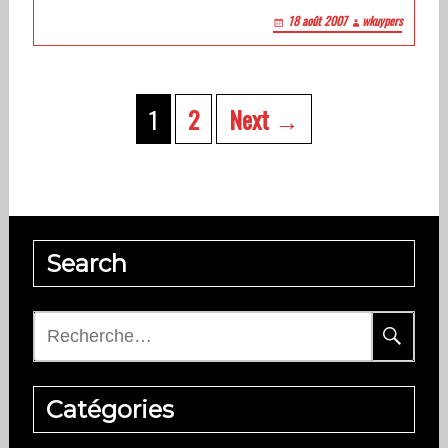
18 août 2007
wkuypers
Posts
navigation
1
2
Next →
Search
Rechercher :
Catégories