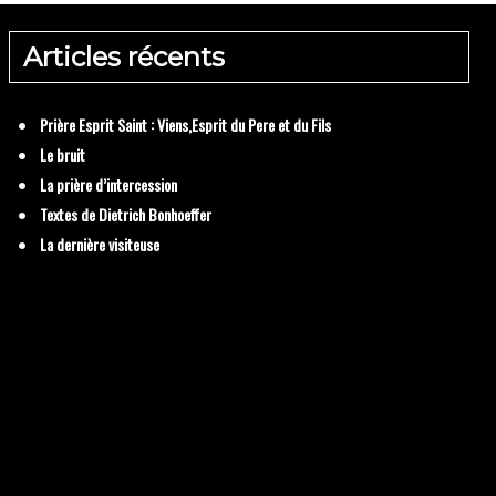
Articles récents
: Viens,Esprit du Pere et
Prière Esprit Saint : Viens,Esprit du Pere et du Fils
Le bruit
La prière d’intercession
Textes de Dietrich Bonhoeffer
La dernière visiteuse
Le bruit