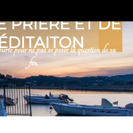
E PRIÈRE ET DE
ÉDITAITON
urte pour ne pas se poser la question de sa
:
fin.
Chants
Contes
Gallerie présentations
Henri Nouwen
Jean Vanier
Les Carnets
Maximes
imes pour la route-pèlerinage