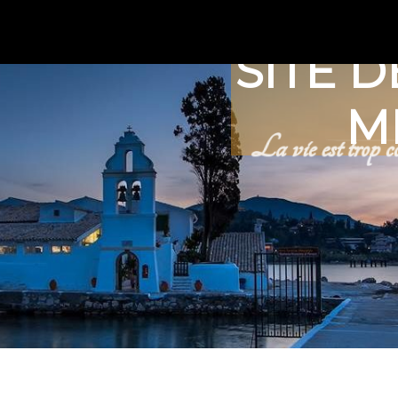
SITE D
M
La vie est trop co
Rechercher 
Max