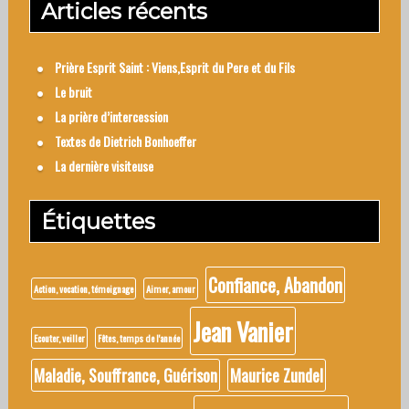
Articles récents
Prière Esprit Saint : Viens,Esprit du Pere et du Fils
Le bruit
La prière d’intercession
Textes de Dietrich Bonhoeffer
La dernière visiteuse
Étiquettes
Confiance, Abandon
Action, vocation, témoignage
Aimer, amour
Jean Vanier
Ecouter, veiller
Fêtes, temps de l'année
Maladie, Souffrance, Guérison
Maurice Zundel