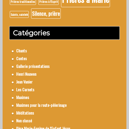
Prières traditionelles
Prières à l'Esprit
Silence, prière
Saints, sainteté
Catégories
Chants
Contes
Gallerie présentations
Henri Nouwen
Jean Vanier
Les Carnets
Maximes
Maximes pour la route-pèlerinage
Méditations
Non classé
Père Marie-Eugène de l'Enfant Jésus