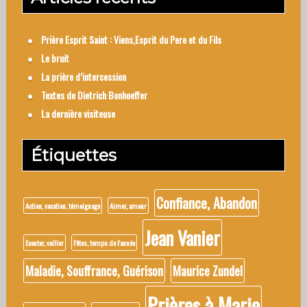
Prière Esprit Saint : Viens,Esprit du Pere et du Fils
Le bruit
La prière d’intercession
Textes de Dietrich Bonhoeffer
La dernière visiteuse
Étiquettes
Confiance, Abandon
Action, vocation, témoignage
Aimer, amour
Jean Vanier
Ecouter, veiller
Fêtes, temps de l'année
Maladie, Souffrance, Guérison
Maurice Zundel
Prières à Marie