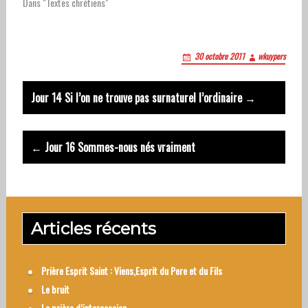
Dans "Textes chrétiens"
30 octobre 2011
wkuypers
Post
Jour 14 Si l’on ne trouve pas surnaturel l’ordinaire →
navigation
← Jour 16 Sommes-nous nés vraiment
Articles récents
Prière Esprit Saint : Viens,Esprit du Pere et du Fils
Le bruit
La prière d’intercession