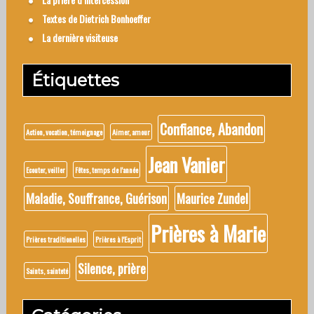
Textes de Dietrich Bonhoeffer
La dernière visiteuse
Étiquettes
Confiance, Abandon
Action, vocation, témoignage
Aimer, amour
Jean Vanier
Ecouter, veiller
Fêtes, temps de l'année
Maladie, Souffrance, Guérison
Maurice Zundel
Prières à Marie
Prières traditionelles
Prières à l'Esprit
Silence, prière
Saints, sainteté