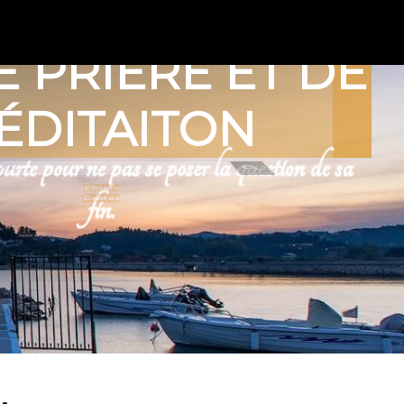
E PRIÈRE ET DE
ÉDITAITON
urte pour ne pas se poser la question de sa
fin.
Chants
Contes
Gallerie présentations
Henri Nouwen
Jean Vanier