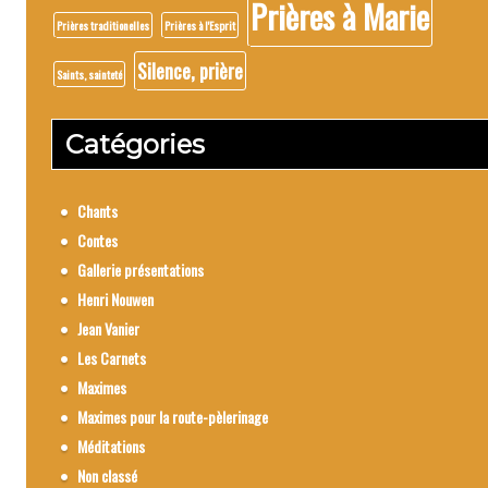
Prières à Marie
Prières traditionelles
Prières à l'Esprit
Silence, prière
Saints, sainteté
Catégories
Chants
Contes
Gallerie présentations
Henri Nouwen
Jean Vanier
Les Carnets
Maximes
Maximes pour la route-pèlerinage
Méditations
Non classé