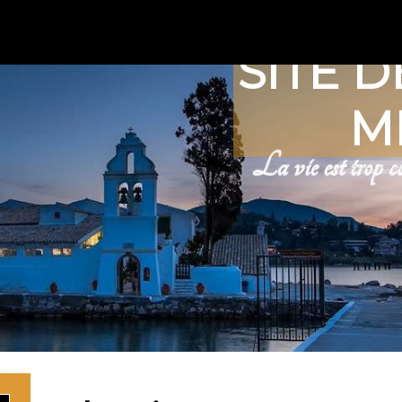
SITE D
M
La vie est trop co
Rechercher :