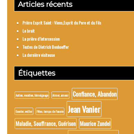
Articles récents
Prière Esprit Saint : Viens,Esprit du Pere et du Fils
Le bruit
La prière d’intercession
Textes de Dietrich Bonhoeffer
La dernière visiteuse
Étiquettes
Confiance, Abandon
Action, vocation, témoignage
Aimer, amour
Jean Vanier
Ecouter, veiller
Fêtes, temps de l'année
Maladie, Souffrance, Guérison
Maurice Zundel