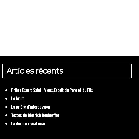
La dernière visiteuse
Articles récents
juin 2025
Prière Esprit Saint : Viens,Esprit du Pere et du Fils
Le bruit
La prière d’intercession
Textes de Dietrich Bonhoeffer
mars 2024
La dernière visiteuse