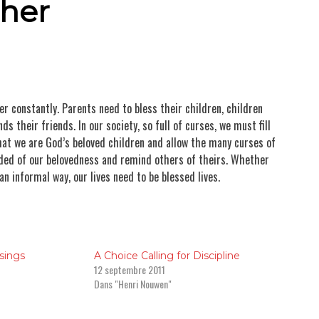
ther
Les Carnets
Maximes
Maximes pour la route-pèlerinage
Méditations
r constantly. Parents need to bless their children, children
Non classé
s their friends. In our society, so full of curses, we must fill
hat we are God’s beloved children and allow the many curses of
e Marie-Eugène de l'Enfant Jésus
nded of our belovedness and remind others of theirs. Whether
an informal way, our lives need to be blessed lives.
Prières
Résumés de livres
sings
A Choice Calling for Discipline
Textes chrétiens
12 septembre 2011
Dans "Henri Nouwen"