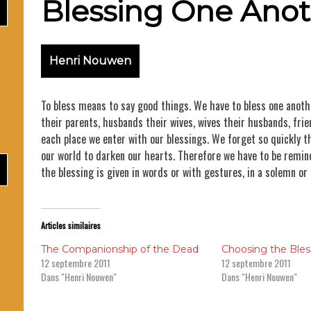
Blessing One Ano
Henri Nouwen
To bless means to say good things. We have to bless one anothe
their parents, husbands their wives, wives their husbands, friend
each place we enter with our blessings. We forget so quickly t
Pèr
our world to darken our hearts. Therefore we have to be remi
the blessing is given in words or with gestures, in a solemn or 
Articles similaires
The Companionship of the Dead
Choosing the Bles
12 septembre 2011
12 septembre 2011
Dans "Henri Nouwen"
Dans "Henri Nouwen"