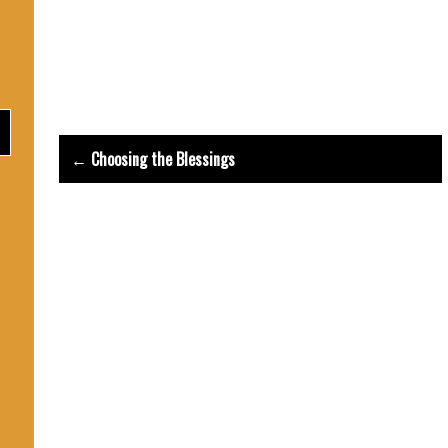
Prière Esprit 
Post
← Choosing the Blessings
navigation
L
Text