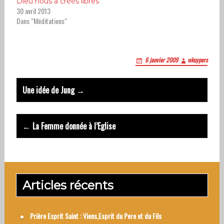
Dieu nous a créés libres
30 avril 2013
Dans "Méditations"
6 janvier 2009
wkuypers
Post
Une idée de Jung →
navigation
← La Femme donnée à l’Eglise
Articles récents
Prière Esprit Saint : Viens,Esprit du Pere et du Fils