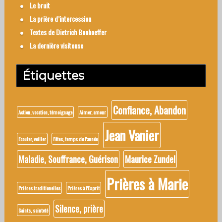
Le bruit
La prière d’intercession
Textes de Dietrich Bonhoeffer
La dernière visiteuse
Étiquettes
Confiance, Abandon
Action, vocation, témoignage
Aimer, amour
Jean Vanier
Ecouter, veiller
Fêtes, temps de l'année
Maladie, Souffrance, Guérison
Maurice Zundel
Prières à Marie
Prières traditionelles
Prières à l'Esprit
Silence, prière
Saints, sainteté