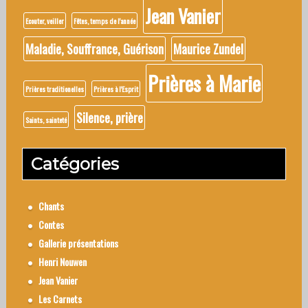
Jean Vanier
Ecouter, veiller
Fêtes, temps de l'année
Maladie, Souffrance, Guérison
Maurice Zundel
Prières à Marie
Prières traditionelles
Prières à l'Esprit
Silence, prière
Saints, sainteté
Catégories
Chants
Contes
Gallerie présentations
Henri Nouwen
Jean Vanier
Les Carnets