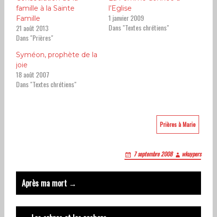
famille à la Sainte
l’Eglise
1 janvier 2009
Famille
Dans "Textes chrétiens"
21 août 2013
Dans "Prières"
Syméon, prophète de la
joie
18 août 2007
Dans "Textes chrétiens"
Prières à Marie
7 septembre 2008
wkuypers
Post
Après ma mort →
navigation