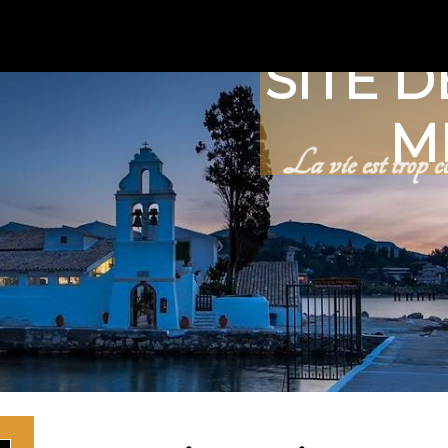
SITE D
M
La vie est trop co
Rechercher 