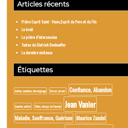
Articles récents
Prière Esprit Saint : Viens,Esprit du Pere et du Fils
Le bruit
La prière d’intercession
Textes de Dietrich Bonhoeffer
La dernière visiteuse
Étiquettes
Confiance, Abandon
Action, vocation, témoignage
Aimer, amour
Jean Vanier
Ecouter, veiller
Fêtes, temps de l'année
Maladie, Souffrance, Guérison
Maurice Zundel