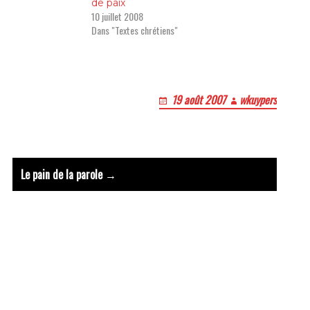
de paix
10 juillet 2008
Dans "Textes chrétiens"
t : Viens,Esprit du Pere et du 
19 août 2007
wkuypers
Le bruit
Le pain de la parole →