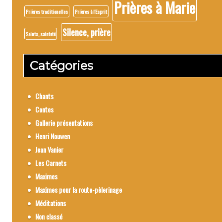
Prières à Marie
Prières traditionelles
Prières à l'Esprit
Silence, prière
Saints, sainteté
Catégories
Chants
Contes
Gallerie présentations
Henri Nouwen
Jean Vanier
Les Carnets
Maximes
Maximes pour la route-pèlerinage
Méditations
Non classé