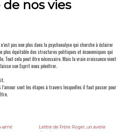
 de nos vies
ximes pour la route-pèlerinage
Méditations
Non classé
arie-Eugène de l'Enfant Jésus
e n’est pas non plus dans la psychanalyse qui cherche à éclairer
ion plus équitable des structures politiques et économiques qui
e. Tout cela peut être nécessaire. Mais la vraie croissance vient
Prières
laisse son Esprit nous pénétrer.
Résumés de livres
it.
s l’amour sont les étapes à travers lesquelles il faut passer pour
être.
Textes chrétiens
n-aimé
Lettre de Frère Roger, un avenir