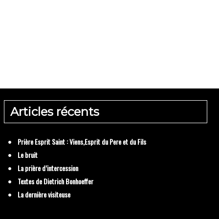
ère d’intercession
Articles récents
 Dietrich Bonhoeffe
Prière Esprit Saint : Viens,Esprit du Pere et du Fils
Le bruit
La prière d’intercession
Textes de Dietrich Bonhoeffer
La dernière visiteuse