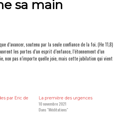
he sa main
Méditations
Non classé
arie-Eugène de l'Enfant Jésus
e d’avancer, soutenu par la seule confiance de la foi. (He 11,8)
ouvrent les portes d’un esprit d’enfance, l’étonnement d’un
Prières
ie, non pas n’importe quelle joie, mais cette jubilation qui vient
Résumés de livres
es par Eric de
La première des urgences
Textes chrétiens
10 novembre 2021
Dans "Méditations"