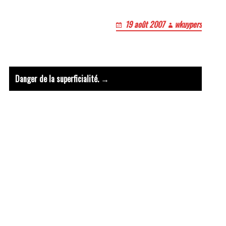
19 août 2007
wkuypers
 : Viens,Esprit du Pere et du
Danger de la superficialité. →
Le bruit