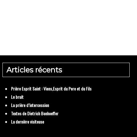
ère d’intercession
Articles récents
Dietrich Bonhoeff
Prière Esprit Saint : Viens,Esprit du Pere et du Fils
Le bruit
La prière d’intercession
Textes de Dietrich Bonhoeffer
La dernière visiteuse