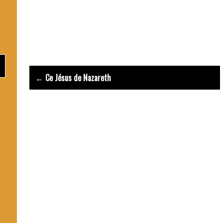
Prière Esprit Saint
Post
← Ce Jésus de Nazareth
navigation