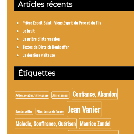
Articles récents
Prière Esprit Saint : Viens,Esprit du Pere et du Fils
Le bruit
La prière d’intercession
Textes de Dietrich Bonhoeffer
La dernière visiteuse
Étiquettes
Confiance, Abandon
Action, vocation, témoignage
Aimer, amour
Jean Vanier
Ecouter, veiller
Fêtes, temps de l'année
Maladie, Souffrance, Guérison
Maurice Zundel