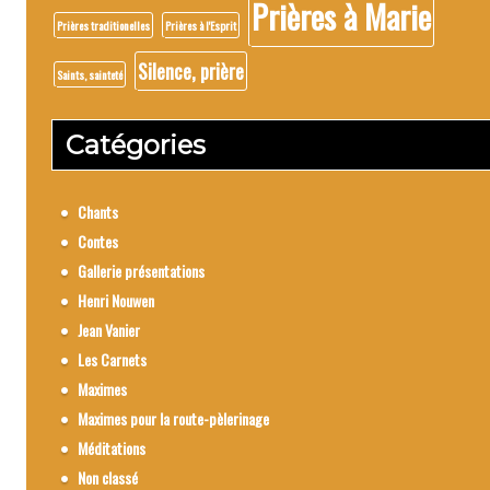
Prières à Marie
Prières traditionelles
Prières à l'Esprit
Silence, prière
Saints, sainteté
Catégories
Chants
Contes
Gallerie présentations
Henri Nouwen
Jean Vanier
Les Carnets
Maximes
Maximes pour la route-pèlerinage
Méditations
Non classé