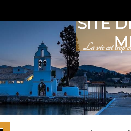
SITE D
M
La vie est trop co
Rechercher 
Ma