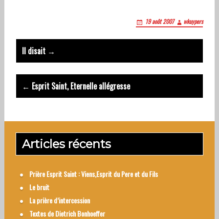
19 août 2007
wkuypers
Post
Il disait →
navigation
← Esprit Saint, Eternelle allégresse
Articles récents
Prière Esprit Saint : Viens,Esprit du Pere et du Fils
Le bruit
La prière d’intercession
Textes de Dietrich Bonhoeffer