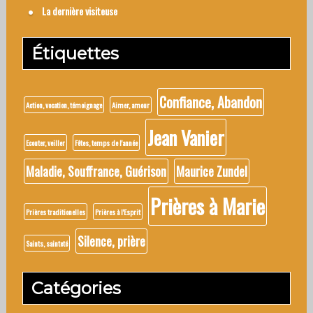
La dernière visiteuse
Étiquettes
Confiance, Abandon
Action, vocation, témoignage
Aimer, amour
Jean Vanier
Ecouter, veiller
Fêtes, temps de l'année
Maladie, Souffrance, Guérison
Maurice Zundel
Prières à Marie
Prières traditionelles
Prières à l'Esprit
Silence, prière
Saints, sainteté
Catégories