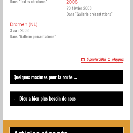
Dans "Textes chrétiens"
2008
23 février 2008
Dans "Gallerie présentations"
Dromen (NL)
3 avril 2008
Dans "Gallerie présentations"
5 janvier 2016
wkuypers
Post
Quelques maximes pour la route →
navigation
← Dieu a bien plus besoin de nous