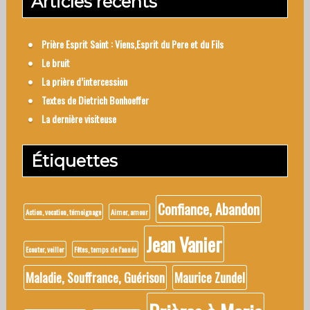
Articles récents
Prière Esprit Saint : Viens,Esprit du Pere et du Fils
Le bruit
La prière d’intercession
Textes de Dietrich Bonhoeffer
La dernière visiteuse
Étiquettes
Confiance, Abandon
Action, vocation, témoignage
Aimer, amour
Jean Vanier
Ecouter, veiller
Fêtes, temps de l'année
Maladie, Souffrance, Guérison
Maurice Zundel