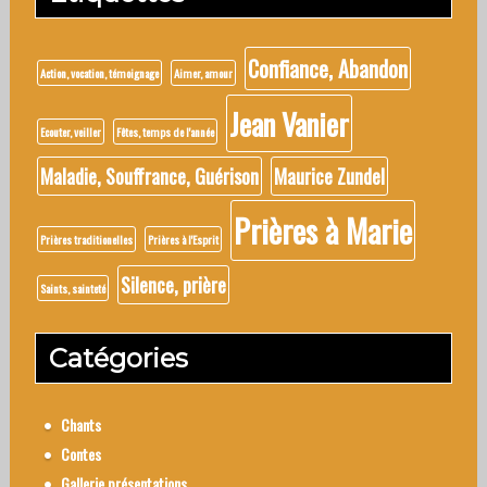
Confiance, Abandon
Action, vocation, témoignage
Aimer, amour
Jean Vanier
Ecouter, veiller
Fêtes, temps de l'année
Maladie, Souffrance, Guérison
Maurice Zundel
Prières à Marie
Prières traditionelles
Prières à l'Esprit
Silence, prière
Saints, sainteté
Catégories
Chants
Contes
Gallerie présentations