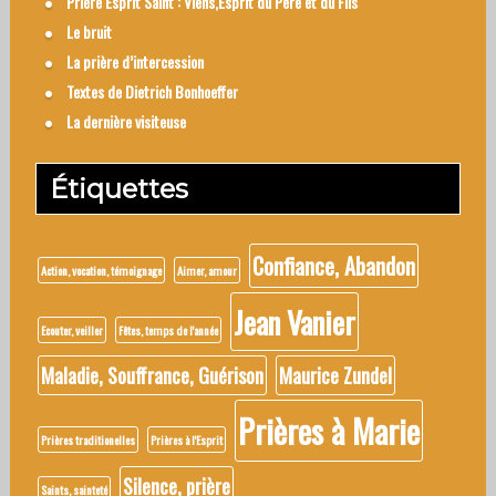
Prière Esprit Saint : Viens,Esprit du Pere et du Fils
Le bruit
La prière d’intercession
Textes de Dietrich Bonhoeffer
La dernière visiteuse
Étiquettes
Confiance, Abandon
Action, vocation, témoignage
Aimer, amour
Jean Vanier
Ecouter, veiller
Fêtes, temps de l'année
Maladie, Souffrance, Guérison
Maurice Zundel
Prières à Marie
Prières traditionelles
Prières à l'Esprit
Silence, prière
Saints, sainteté