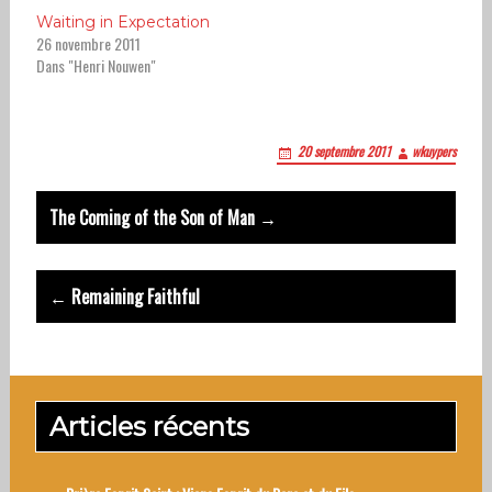
Waiting in Expectation
26 novembre 2011
Dans "Henri Nouwen"
20 septembre 2011
wkuypers
Post
The Coming of the Son of Man →
navigation
← Remaining Faithful
Articles récents