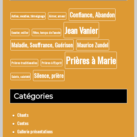
Confiance, Abandon
Action, vocation, témoignage
Aimer, amour
Jean Vanier
Ecouter, veiller
Fêtes, temps de l'année
Maladie, Souffrance, Guérison
Maurice Zundel
Prières à Marie
Prières traditionelles
Prières à l'Esprit
Silence, prière
Saints, sainteté
Catégories
Chants
Contes
Gallerie présentations