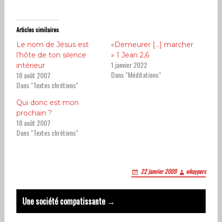
Articles similaires
Le nom de Jésus est
«Demeurer […] marcher
l’hôte de ton silence
» 1 Jean 2,6
1 janvier 2022
intérieur
Dans "Méditations"
18 août 2007
Dans "Textes chrétiens"
Qui donc est mon
prochain ?
18 août 2007
Dans "Textes chrétiens"
22 janvier 2009
wkuypers
Post
Une société compatissante →
navigation