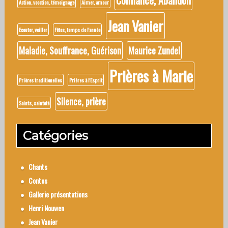
Confiance, Abandon
Action, vocation, témoignage
Aimer, amour
Jean Vanier
Ecouter, veiller
Fêtes, temps de l'année
Maladie, Souffrance, Guérison
Maurice Zundel
Prières à Marie
Prières traditionelles
Prières à l'Esprit
Silence, prière
Saints, sainteté
Catégories
Chants
Contes
Gallerie présentations
Henri Nouwen
Jean Vanier