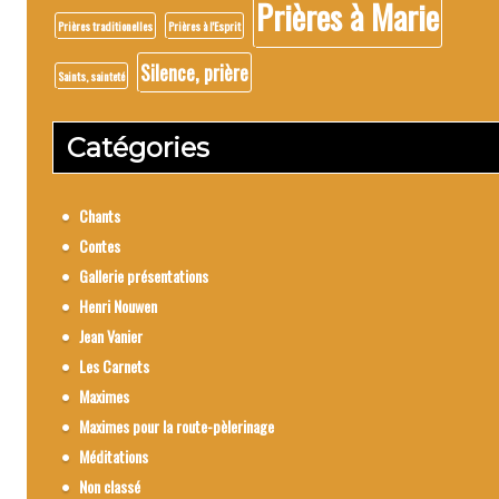
Prières à Marie
Prières traditionelles
Prières à l'Esprit
Silence, prière
Saints, sainteté
Catégories
Chants
Contes
Gallerie présentations
Henri Nouwen
Jean Vanier
Les Carnets
Maximes
Maximes pour la route-pèlerinage
Méditations
Non classé