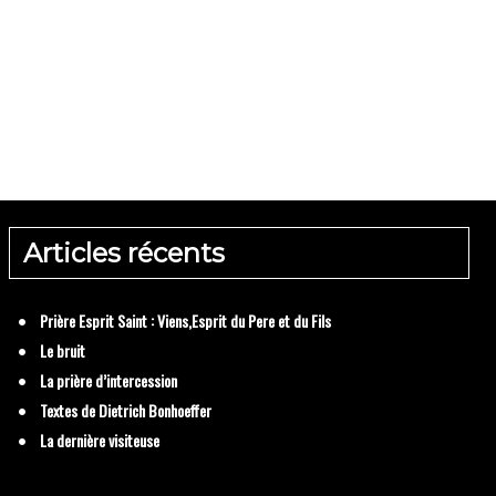
ière d’intercession
 Dietrich Bonhoeffer
Articles récents
Prière Esprit Saint : Viens,Esprit du Pere et du Fils
Le bruit
La prière d’intercession
Textes de Dietrich Bonhoeffer
La dernière visiteuse