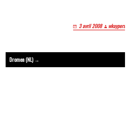
3 avril 2008
wkuypers
t : Viens,Esprit du Pere et du Fi
Dromen (NL) →
Le bruit