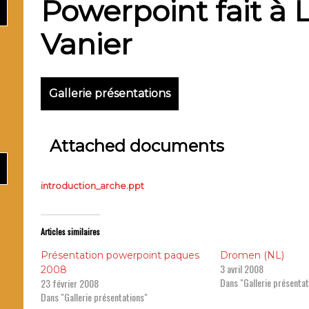
Powerpoint fait à 
Ma
Vanier
Gallerie présentations
Père 
Attached documents
introduction_arche.ppt
Articles similaires
Présentation powerpoint paques
Dromen (NL)
3 avril 2008
2008
Dans "Gallerie présentat
23 février 2008
Dans "Gallerie présentations"