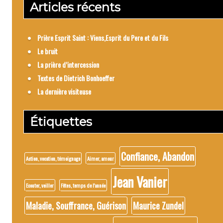
Articles récents
Prière Esprit Saint : Viens,Esprit du Pere et du Fils
Le bruit
La prière d’intercession
Textes de Dietrich Bonhoeffer
La dernière visiteuse
Étiquettes
Confiance, Abandon
Action, vocation, témoignage
Aimer, amour
Jean Vanier
Ecouter, veiller
Fêtes, temps de l'année
Maladie, Souffrance, Guérison
Maurice Zundel