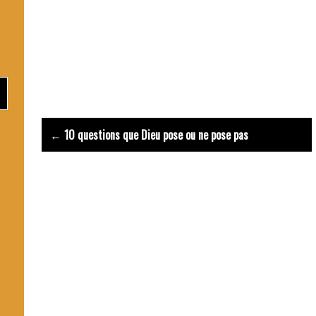
Prière Esprit Sain
Post
← 10 questions que Dieu pose ou ne pose pas
navigation