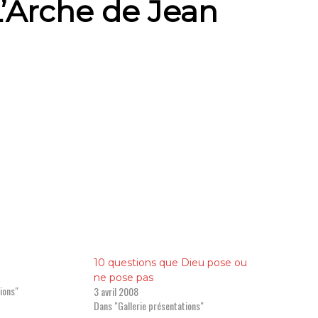
L’Arche de Jean
ximes pour la route-pèlerinage
Méditations
Non classé
Marie-Eugène de l'Enfant Jésus
Prières
Résumés de livres
Textes chrétiens
10 questions que Dieu pose ou
ne pose pas
ions"
3 avril 2008
Dans "Gallerie présentations"