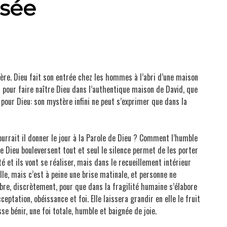
ximes pour la route-pèlerinage
rsée
Méditations
Non classé
arie-Eugène de l'Enfant Jésus
tère. Dieu fait son entrée chez les hommes à l’abri d’une maison
s pour faire naître Dieu dans l’authentique maison de David, que
Prières
 pour Dieu: son mystère infini ne peut s’exprimer que dans la
Résumés de livres
ourrait il donner le jour à la Parole de Dieu ? Comment l’humble
e Dieu bouleversent tout et seul le silence permet de les porter
é et ils vont se réaliser, mais dans le recueillement intérieur
le, mais c’est à peine une brise matinale, et personne ne
Textes chrétiens
bre, discrètement, pour que dans la fragilité humaine s’élabore
ceptation, obéissance et foi. Elle laissera grandir en elle le fruit
se bénir, une foi totale, humble et baignée de joie.