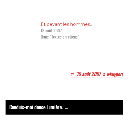
Et devant les hommes…
18 août 2007
t : Viens,Esprit du Pere et du 
Dans "Textes chrétiens"
19 août 2007
wkuypers
Le bruit
Conduis-moi douce Lumière. →