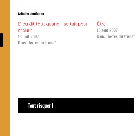
Articles similaires
Dieu dit tout quand il se tait pour
Être
18 août 2007
mourir
Prière Esprit Sain
Dans "Textes chrétiens"
18 août 2007
Dans "Textes chrétiens"
Post
← Tout risquer !
navigation