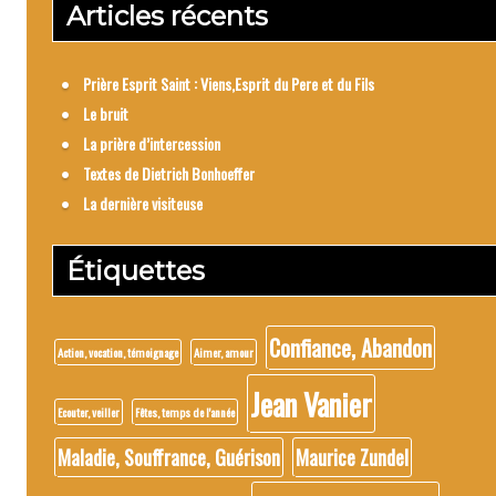
Articles récents
Prière Esprit Saint : Viens,Esprit du Pere et du Fils
Le bruit
La prière d’intercession
Textes de Dietrich Bonhoeffer
La dernière visiteuse
Étiquettes
Confiance, Abandon
Action, vocation, témoignage
Aimer, amour
Jean Vanier
Ecouter, veiller
Fêtes, temps de l'année
Maladie, Souffrance, Guérison
Maurice Zundel