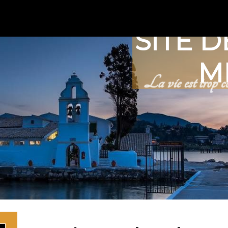
SITE D
M
La vie est trop co
Rechercher 