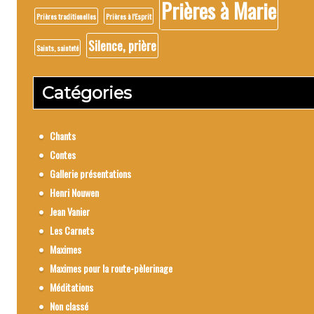
Prières à Marie
Prières traditionelles
Prières à l'Esprit
Silence, prière
Saints, sainteté
Catégories
Chants
Contes
Gallerie présentations
Henri Nouwen
Jean Vanier
Les Carnets
Maximes
Maximes pour la route-pèlerinage
Méditations
Non classé