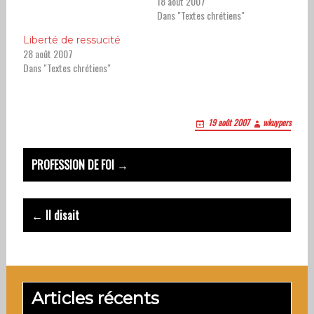
18 août 2007
Dans "Textes chrétiens"
Liberté de ressucité
28 août 2007
Dans "Textes chrétiens"
19 août 2007
wkuypers
Post
PROFESSION DE FOI →
navigation
← Il disait
Articles récents