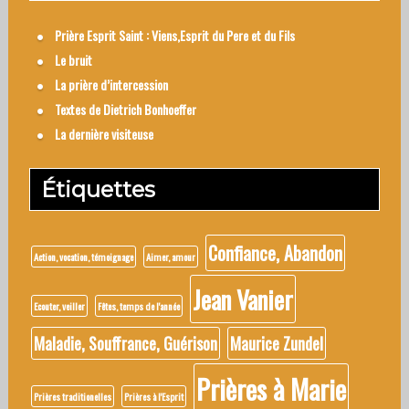
Prière Esprit Saint : Viens,Esprit du Pere et du Fils
Le bruit
La prière d’intercession
Textes de Dietrich Bonhoeffer
La dernière visiteuse
Étiquettes
Confiance, Abandon
Action, vocation, témoignage
Aimer, amour
Jean Vanier
Ecouter, veiller
Fêtes, temps de l'année
Maladie, Souffrance, Guérison
Maurice Zundel
Prières à Marie
Prières traditionelles
Prières à l'Esprit