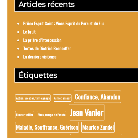
Articles récents
Prière Esprit Saint : Viens,Esprit du Pere et du Fils
Le bruit
La prière d’intercession
Textes de Dietrich Bonhoeffer
La dernière visiteuse
Étiquettes
Confiance, Abandon
Action, vocation, témoignage
Aimer, amour
Jean Vanier
Ecouter, veiller
Fêtes, temps de l'année
Maladie, Souffrance, Guérison
Maurice Zundel