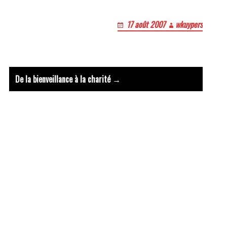
17 août 2007
wkuypers
t : Viens,Esprit du Pere et du Fi
De la bienveillance à la charité →
Le bruit