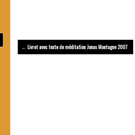
Prière Esprit Sain
Post
← Livret avec texte de méditation Jonas Montagne 2007
navigation