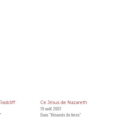
ximes pour la route-pèlerinage
Méditations
Non classé
Marie-Eugène de l'Enfant Jésus
Prières
Résumés de livres
adcliff
Ce Jésus de Nazareth
19 août 2007
Textes chrétiens
"
Dans "Résumés de livres"