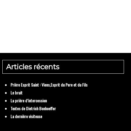
ière d’intercession
 Dietrich Bonhoeffer
Articles récents
Prière Esprit Saint : Viens,Esprit du Pere et du Fils
Le bruit
La prière d’intercession
Textes de Dietrich Bonhoeffer
La dernière visiteuse